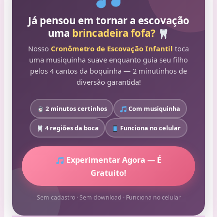
Já pensou em tornar a escovação
uma
brincadeira fofa?
Nosso
Cronômetro de Escovação Infantil
toca
uma musiquinha suave enquanto guia seu filho
pelos 4 cantos da boquinha — 2 minutinhos de
diversão garantida!
2 minutos certinhos
Com musiquinha
4 regiões da boca
Funciona no celular
Experimentar Agora — É
Gratuito!
Sem cadastro · Sem download · Funciona no celular