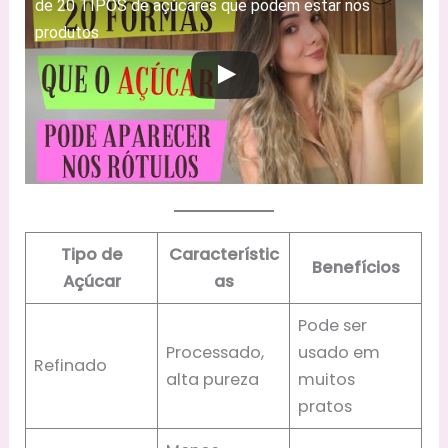
de 20 TIPOS de açúcares que podem estar nos
produtos
Tipo de
Característic
Benefícios
Açúcar
as
Pode ser
Processado,
usado em
Refinado
alta pureza
muitos
pratos