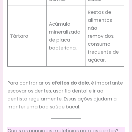
Restos de
alimentos
Acúmulo
não
mineralizado
Tártaro
removidos,
de placa
consumo
bacteriana.
frequente de
açúcar.
Para contrariar os
efeitos do dele
, é importante
escovar os dentes, usar fio dental e ir ao
dentista regularmente. Essas ações ajudam a
manter uma boa saúde bucal.
Quais os principais malefícios para os dentes?