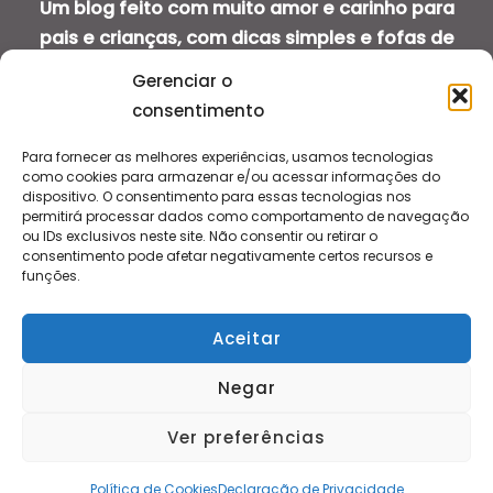
Um blog feito com muito amor e carinho para
pais e crianças, com dicas simples e fofas de
saúde bucal infantil.
Gerenciar o
consentimento
Para fornecer as melhores experiências, usamos tecnologias
como cookies para armazenar e/ou acessar informações do
dispositivo. O consentimento para essas tecnologias nos
Sobre
permitirá processar dados como comportamento de navegação
Contato
ou IDs exclusivos neste site. Não consentir ou retirar o
consentimento pode afetar negativamente certos recursos e
Termos de Serviço
funções.
Política de Privacidade
Política de Cookies
Aceitar
Transparência
Negar
Ver preferências
Copyright © 2026 Mamãe Sorriso
Política de Cookies
Declaração de Privacidade