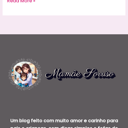
Doce
Read More »
Malvado
em
Sorrisolândia
Um blog feito com muito amor e carinho para